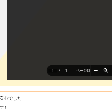
り安心でした
す！