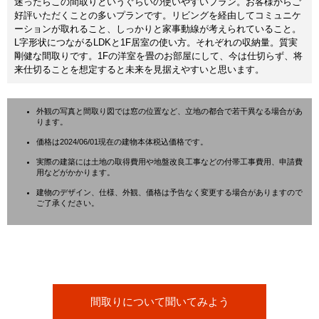
迷ったらこの間取りというぐらいの使いやすいプラン。お客様からご
好評いただくことの多いプランです。リビングを経由してコミュニケ
ーションが取れること、しっかりと家事動線が考えられていること。
L字形状につながるLDKと1F居室の使い方。それぞれの収納量。質実
剛健な間取りです。1Fの洋室を畳のお部屋にして、今は仕切らず、将
来仕切ることを想定すると未来を見据えやすいと思います。
外観の写真と間取り図では窓の位置など、立地の都合で若干異なる場合があ
ります。
価格は2024/06/01現在の建物本体税込価格です。
実際の建築には土地の取得費用や地盤改良工事などの付帯工事費用、申請費
用などがかかります。
建物のデザイン、仕様、外観、価格は予告なく変更する場合がありますので
ご了承ください。
間取りについて聞いてみよう