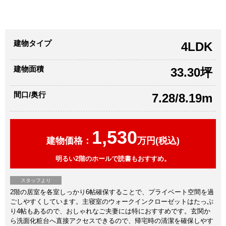
建物タイプ
4LDK
建物面積
33.30坪
間口/奥行
7.28/8.19m
1,530
建物価格：
万円(税込)
明るい2階のホールで読書もおすすめ。
スタッフより
2階の居室を各室しっかり6帖確保することで、プライベート空間を過
ごしやすくしています。主寝室のウォークインクローゼットはたっぷ
り4帖もあるので、おしゃれなご夫妻には特におすすめです。玄関か
ら洗面化粧台へ直接アクセスできるので、帰宅時の清潔を確保しやす