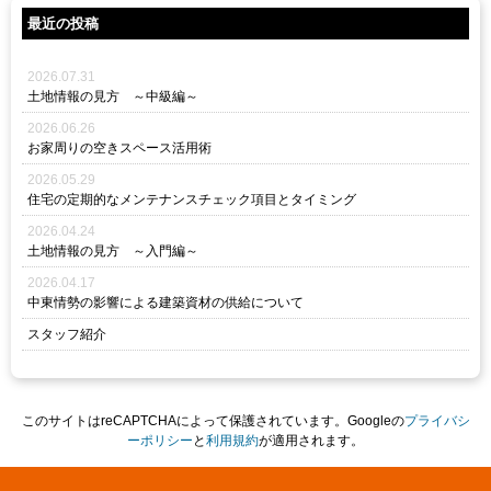
最近の投稿
2026.07.31
土地情報の見方 ～中級編～
2026.06.26
お家周りの空きスペース活用術
2026.05.29
住宅の定期的なメンテナンスチェック項目とタイミング
2026.04.24
土地情報の見方 ～入門編～
2026.04.17
中東情勢の影響による建築資材の供給について
スタッフ紹介
このサイトはreCAPTCHAによって保護されています。Googleの
プライバシ
ーポリシー
と
利用規約
が適用されます。