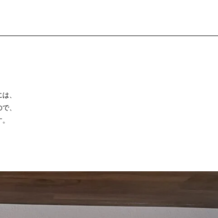
には、
ので、
す。