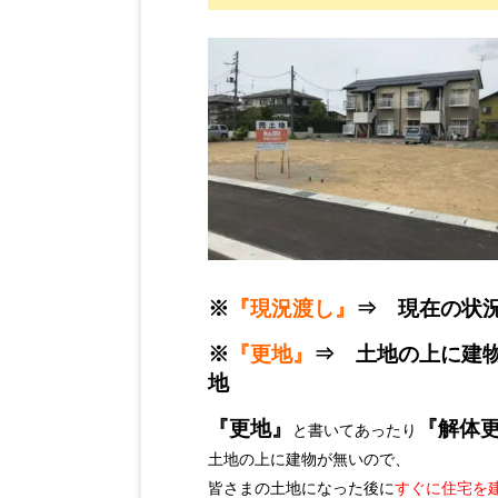
※
『
現況渡し』
⇒ 現在の状
※
『
更地』
⇒ 土地の上に建
地
『更地』
『解体
と書いてあったり
土地の上に建物が無いので、
皆さまの土地になった後に
すぐに住宅を