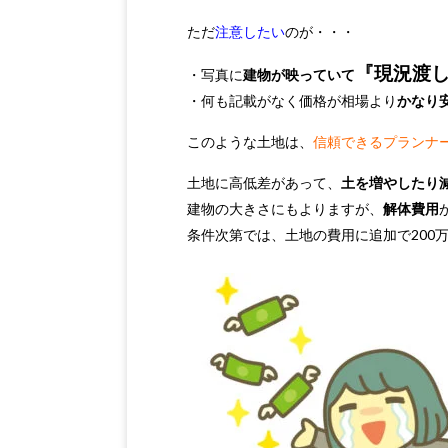
ただ
注意したい
のが・・・
『現況渡
・写真に
建物が映っていて
・何も記載がなく価格が相場より
かなり
このような土地は、
信頼できるプランナ
土地に高低差があって、
土を増やしたり
建物の大きさにもよりますが、
解体費用
条件次第では、土地の費用に追加で200