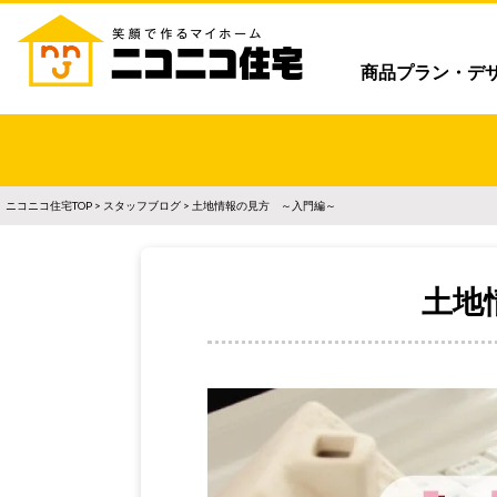
商品プラン・デ
ニコニコ住宅TOP
>
スタッフブログ
> 土地情報の見方 ～入門編～
土地