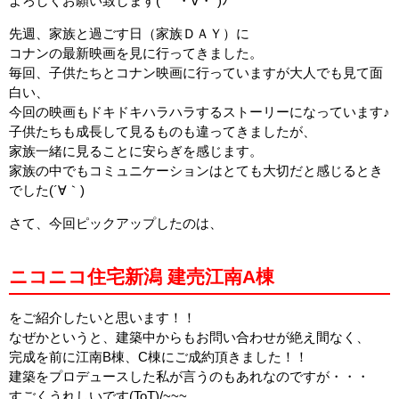
よろしくお願い致します( ｀・∀・´)ﾉ
先週、家族と過ごす日（家族ＤＡＹ）に
コナンの最新映画を見に行ってきました。
毎回、子供たちとコナン映画に行っていますが大人でも見て面
白い、
今回の映画もドキドキハラハラするストーリーになっています♪
子供たちも成長して見るものも違ってきましたが、
家族一緒に見ることに安らぎを感じます。
家族の中でもコミュニケーションはとても大切だと感じるとき
でした(´∀｀)
さて、今回ピックアップしたのは、
ニコニコ住宅新潟 建売江南A棟
をご紹介したいと思います！！
なぜかというと、建築中からもお問い合わせが絶え間なく、
完成を前に江南B棟、C棟にご成約頂きました！！
建築をプロデュースした私が言うのもあれなのですが・・・
すごくうれしいです(ToT)/~~~