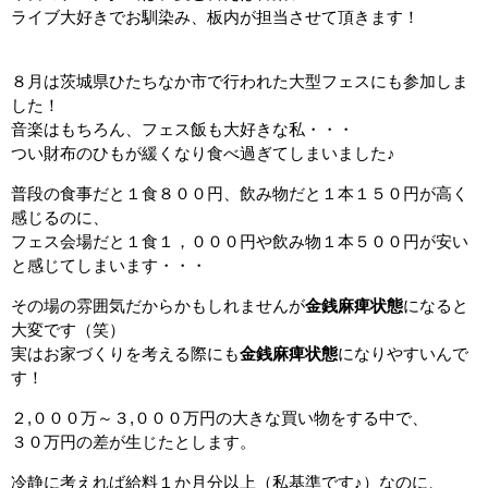
ライブ大好きでお馴染み、板内が担当させて頂きます！
８月は茨城県ひたちなか市で行われた大型フェスにも参加しま
した！
音楽はもちろん、フェス飯も大好きな私・・・
つい財布のひもが緩くなり食べ過ぎてしまいました♪
普段の食事だと１食８００円、飲み物だと１本１５０円が高く
感じるのに、
フェス会場だと１食１，０００円や飲み物１本５００円が安い
と感じてしまいます・・・
その場の雰囲気だからかもしれませんが
金銭麻痺状態
になると
大変です（笑）
実はお家づくりを考える際にも
金銭麻痺状態
になりやすいんで
す！
２,０００万～３,０００万円の大きな買い物をする中で、
３０万円の差が生じたとします。
冷静に考えれば給料１か月分以上（私基準です♪）なのに、